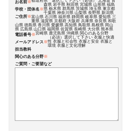
都道府県 選択して下さい（必須） 北海道 青
お名前
※
森県 岩手県 秋田県 宮城県 山形県 福島
県 栃木県 群馬県 茨城県 埼玉県 東京都
学校・団体名
※
千葉県 神奈川県 山梨県 長野県 新潟県
ご住所
※
富山県 石川県 福井県 静岡県 岐阜県 愛知県 三
重県 滋賀県 京都府 大阪府 兵庫県 奈良県 和歌
山県 徳島県 香川県 愛媛県 高知県 鳥取県 島根県 岡山
県 広島県 山口県 福岡県 佐賀県 長崎県 大分県 熊本県
宮崎県 鹿児島県 沖縄県
関心のある分野
電話番号
※
（必須）選択して下さい 衣服と快適
性 衣服と社会性 衣服と安全 衣服と
メールアドレス
※
環境 衣服と文化理解
担当教科
関心のある分野
※
ご質問・ご要望など