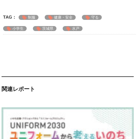
TAG：
制服
健康・安全
守る
小学生
茨城県
水戸
関連レポート