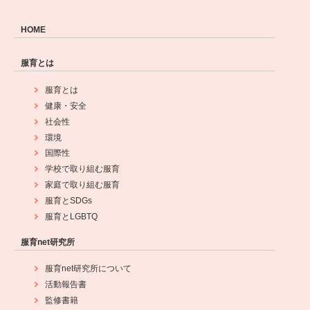
HOME
服育とは
服育とは
健康・安全
社会性
環境
国際性
学校で取り組む服育
家庭で取り組む服育
服育とSDGs
服育とLGBTQ
服育net研究所
服育net研究所について
活動報告書
監修書籍