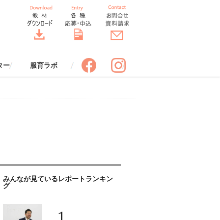
ター
服育ラボ
ポスター
スター
服育四コマまんが
服育クロスワード
制服の一生すごろく
服育着こなしワークシート【改
服育 効果ワークシート
バトンバッグ
服でアップサイクル
服とコミュニケーション
服と環境
服と安全
服と健康
「SORA」先生のための情報誌
服のちょっといい話（冊子申込
服のちょっといい話（エピソー
DRESS THINKトーク（冊子申
ドレスコードブック ビジネス
ORA THE STYLE BOOK スタ
服育ラボ定期セミナー
申込みフォーム
服育ラボ定期セミナーレポート
服育ラボについて
講師プロフィール
標語応募フォーム
ポスター申込みフォーム
訂版】
（送付申込み）
み）
ド投稿）
込み）
編（冊子申込み）
イルブック（冊子申込み）
みんなが見ているレポートランキン
グ
1