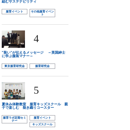
組むサステナビリティ
服育イベント
その他服育イベン
ト
4
"装い"が伝えるメッセージ ～英国紳士
に学ぶ服装マナー～
東京服育研究会
服育研究会
5
夏休み体験教室 服育キッズスクール 親
子で楽しむ 裂き織りコースター
服育ラボ定期セミ
服育イベント
ナー
キッズスクール