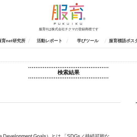
服育®は株式会社チクマの登録商標です
服育net研究所
活動レポート
学びツール
服育標語ポス
育net研究所について
活動報告書
監修書籍
会員募集
ファッションエデュケーション
服育イベント
学校での活動（生徒向け）
学校・研修センターでの活動
保護者向け
服育研究会
その他
制服の一生を見てみよう
個人ワークツール
グループワークツール
ものづくりツール
動画ツール
服育四コマまんが
服育冊子・情報誌
服育ラボ定期セミナー
服育展・20周年イベント
制服博覧会
キッズスクール
その他服育イベント
着こなしセミナー
環境授業
家庭科授業
大学授業
その他
家庭科研修
生徒指導研修
環境研修
環境研修
服育研修
京都服育研究会
愛知服育研究会
東京服育研究会
三重服育研究会
九州服育研究会
山口服育研究会
イベント参加
その他
応募要項
応募フォーム
結果発表
これまでの服育
京都服育標語ポ
S
レポート検索
協会
（先生向け）
検索結果
 Development Goals）とは 「SDGs／持続可能な