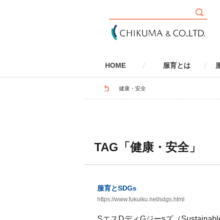
HOME
服育とは
服育とは
健康・安全
社会性
環境
国際性
学校で取り組む服育
家庭で取り組む服育
服育とSDGs
服育とLGBTQ
服
健康・安全
TAG「健康・安全」
服育とSDGs
https://www.fukuiku.net/sdgs.html
SエスDディGジーsズ（Sustainable