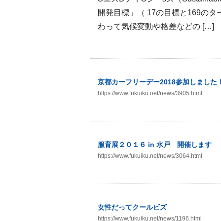
開発目標」（ 17の目標と169
わって気候変動や格差などの […]
京都カーフリーデー2018参加しました
https://www.fukuiku.net/news/3905.html
服育展２０１６ in 水戸 開催します
https://www.fukuiku.net/news/3064.html
女性だってクールビズ
https://www.fukuiku.net/news/1196.html