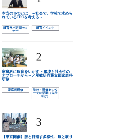
本当のTPOとは ～社会で、学校で求めら
れているTPOを考える～
服育ラボ定期セミ
服育イベント
ナー
2
家庭科に服育をいかす ～環境と社会性の
アプローチから～／尾教研丹葉支部家庭科
研修
家庭科研修
学校・研修センタ
ーでの活動（先生
向け）
3
【東京開催】服と目指す多様性、服と取り