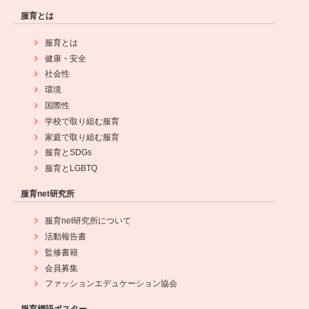
服育とは
服育とは
健康・安全
社会性
環境
国際性
学校で取り組む服育
家庭で取り組む服育
服育とSDGs
服育とLGBTQ
服育net研究所
服育net研究所について
活動報告書
監修書籍
会員募集
ファッションエデュケーション協会