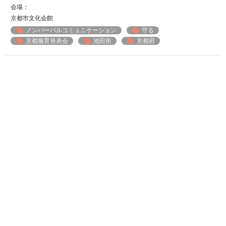
会場：
京都市文化会館
ノンバーバルコミュニケーション
守る
京都服育発表会
池田衛
京都府