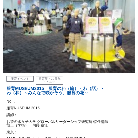
服育イベント
服育展・20周年
イベント
服育MUSEUM2015 服育のわ（輪）・わ（話）・
わ（和）～みんなで咲かそう、服育の花～
No.：
服育NUSEUM 2015
講師：
お茶の水女子大学 グローバルリーダーシップ研究所 特任講師
博士（学術） 内藤 章江
東京：