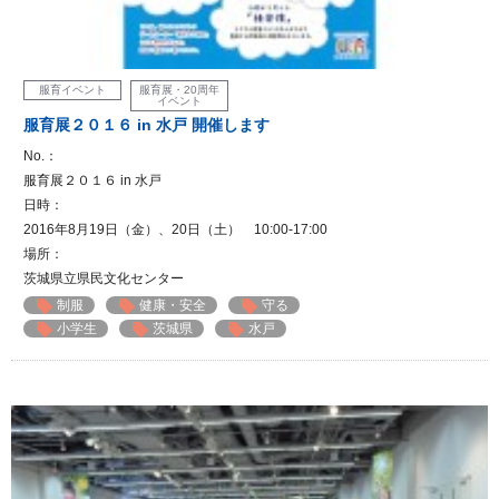
服育イベント
服育展・20周年
イベント
服育展２０１６ in 水戸 開催します
No.：
服育展２０１６ in 水戸
日時：
2016年8月19日（金）、20日（土） 10:00-17:00
場所：
茨城県立県民文化センター
制服
健康・安全
守る
小学生
茨城県
水戸