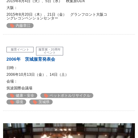
2015年8月4日（火）、5日（水） 秋葉原UDX
大阪：
2015年8月20日（木）、21日（金） グランフロント大阪コ
ングレコンベンションセンター
内藤章江
服育イベント
服育展・20周年
イベント
2006年 茨城服育発表会
日時：
2006年10月13日（金）、14日（土）
会場：
筑波国際会議場
健康・安全
ペットボトルリサイクル
環境
茨城県