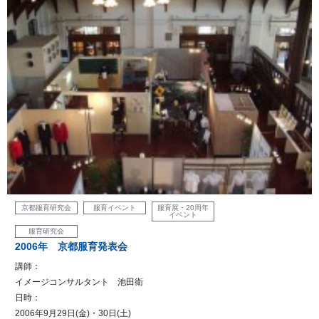
京都服育研究会
服育イベント
服育展・20周年
イベント
服育研究会
2006年 京都服育発表会
講師：
イメージコンサルタント 池田衛
日時：
2006年9月29日(金)・30日(土)