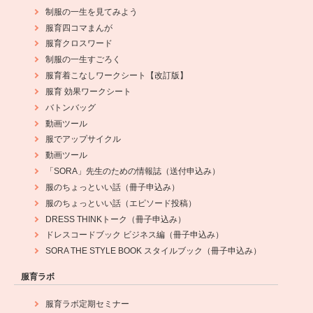
制服の一生を見てみよう
服育四コマまんが
服育クロスワード
制服の一生すごろく
服育着こなしワークシート【改訂版】
服育 効果ワークシート
バトンバッグ
動画ツール
服でアップサイクル
動画ツール
「SORA」先生のための情報誌（送付申込み）
服のちょっといい話（冊子申込み）
服のちょっといい話（エピソード投稿）
DRESS THINKトーク（冊子申込み）
ドレスコードブック ビジネス編（冊子申込み）
SORA THE STYLE BOOK スタイルブック（冊子申込み）
服育ラボ
服育ラボ定期セミナー