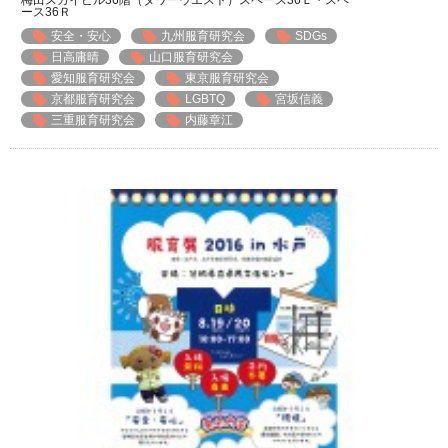
ース36Ｒ
安全・安心
九州服育研究会
SDGs
日高庸晴
山口服育研究会
愛知服育研究会
東京服育研究会
京都服育研究会
LGBTQ
宮坂信義
三重服育研究会
内藤章江