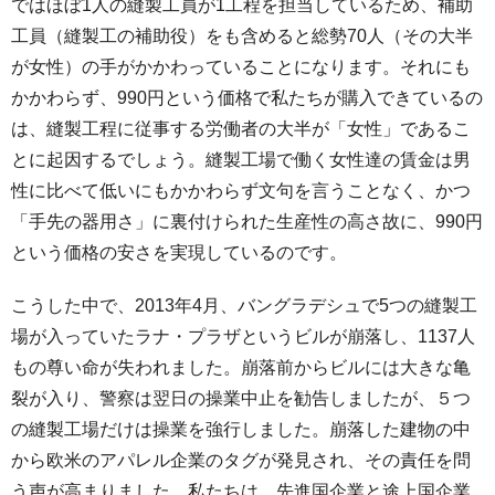
ではほぼ1人の縫製工員が1工程を担当しているため、補助
工員（縫製工の補助役）をも含めると総勢70人（その大半
が女性）の手がかかわっていることになります。それにも
かかわらず、990円という価格で私たちが購入できているの
は、縫製工程に従事する労働者の大半が「女性」であるこ
とに起因するでしょう。縫製工場で働く女性達の賃金は男
性に比べて低いにもかかわらず文句を言うことなく、かつ
「手先の器用さ」に裏付けられた生産性の高さ故に、990円
という価格の安さを実現しているのです。
こうした中で、2013年4月、バングラデシュで5つの縫製工
場が入っていたラナ・プラザというビルが崩落し、1137人
もの尊い命が失われました。崩落前からビルには大きな亀
裂が入り、警察は翌日の操業中止を勧告しましたが、５つ
の縫製工場だけは操業を強行しました。崩落した建物の中
から欧米のアパレル企業のタグが発見され、その責任を問
う声が高まりました。私たちは、先進国企業と途上国企業