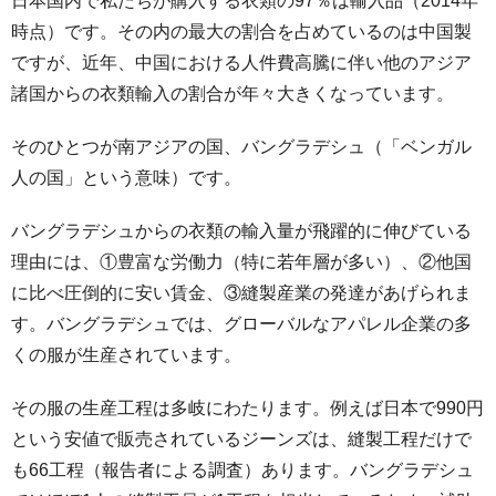
日本国内で私たちが購入する衣類の97％は輸入品（2014年
時点）です。その内の最大の割合を占めているのは中国製
ですが、近年、中国における人件費高騰に伴い他のアジア
諸国からの衣類輸入の割合が年々大きくなっています。
そのひとつが南アジアの国、バングラデシュ（「ベンガル
人の国」という意味）です。
バングラデシュからの衣類の輸入量が飛躍的に伸びている
理由には、①豊富な労働力（特に若年層が多い）、②他国
に比べ圧倒的に安い賃金、③縫製産業の発達があげられま
す。バングラデシュでは、グローバルなアパレル企業の多
くの服が生産されています。
その服の生産工程は多岐にわたります。例えば日本で990円
という安値で販売されているジーンズは、縫製工程だけで
も66工程（報告者による調査）あります。バングラデシュ