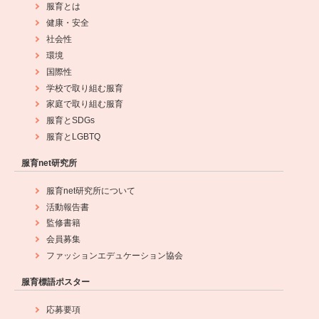
服育とは
健康・安全
社会性
環境
国際性
学校で取り組む服育
家庭で取り組む服育
服育とSDGs
服育とLGBTQ
服育net研究所
服育net研究所について
活動報告書
監修書籍
会員募集
ファッションエデュケーション協会
服育標語ポスター
応募要項