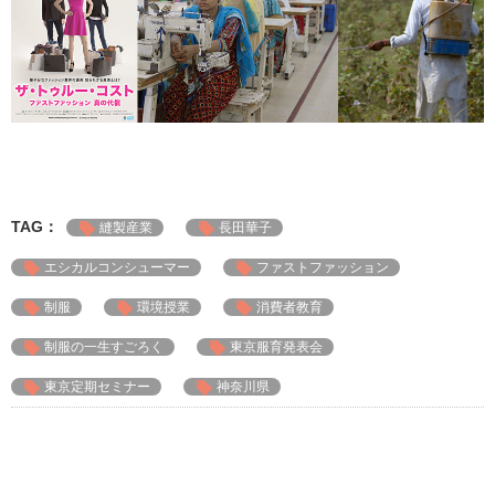
TAG：
縫製産業
長田華子
エシカルコンシューマー
ファストファッション
制服
環境授業
消費者教育
制服の一生すごろく
東京服育発表会
東京定期セミナー
神奈川県