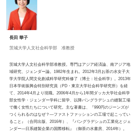
長田 華子
茨城大学人文社会科学部 准教授
茨城大学人文社会科学部准教授。専門はアジア経済論、南アジア地
域研究、ジェンダー論。1982年生まれ。2012年3月お茶の水女子大
学大学院人間文化創成科学研究科修了（博士：社会科学）。2013年
日本学術振興会特別研究員（PD・東京大学社会科学研究所）を経
て、2014年4月より現職。2006年4月から1年間ダッカ大学社会科学
部女性学・ジェンダー学科に留学、以降バングラデシュの縫製工場
で働く女性たちについて研究。主な著書は、『990円のジーンズが
つくられるのはなぜ？―ファストファッションの工場で起こってい
ること』（合同出版、2016年）、『バングラデシュの工業化とジェ
ンダー―日系縫製企業の国際移転』（御茶の水書房、2014年）。