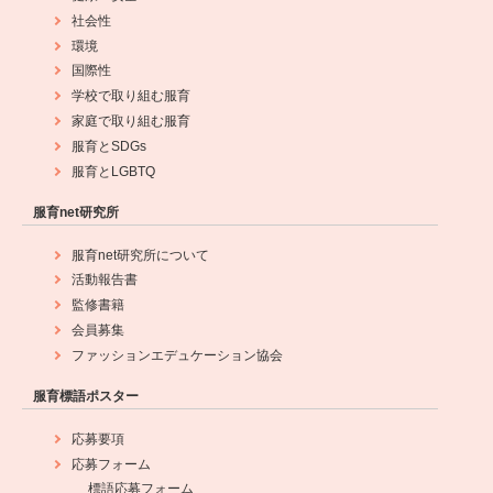
社会性
環境
国際性
学校で取り組む服育
家庭で取り組む服育
服育とSDGs
服育とLGBTQ
服育net研究所
服育net研究所について
活動報告書
監修書籍
会員募集
ファッションエデュケーション協会
服育標語ポスター
応募要項
応募フォーム
標語応募フォーム