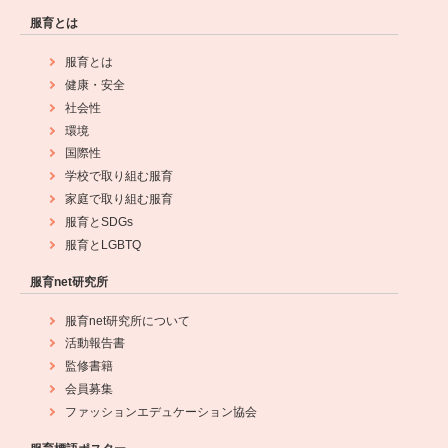
服育とは
服育とは
健康・安全
社会性
環境
国際性
学校で取り組む服育
家庭で取り組む服育
服育とSDGs
服育とLGBTQ
服育net研究所
服育net研究所について
活動報告書
監修書籍
会員募集
ファッションエデュケーション協会