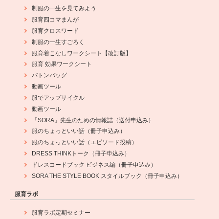
制服の一生を見てみよう
服育四コマまんが
服育クロスワード
制服の一生すごろく
服育着こなしワークシート【改訂版】
服育 効果ワークシート
バトンバッグ
動画ツール
服でアップサイクル
動画ツール
「SORA」先生のための情報誌（送付申込み）
服のちょっといい話（冊子申込み）
服のちょっといい話（エピソード投稿）
DRESS THINKトーク（冊子申込み）
ドレスコードブック ビジネス編（冊子申込み）
SORA THE STYLE BOOK スタイルブック（冊子申込み）
服育ラボ
服育ラボ定期セミナー