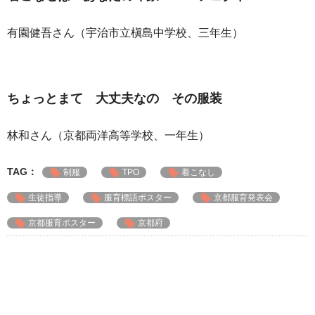
有園健吾さん（宇治市立槇島中学校、三年生）
ちょっとまて 大丈夫なの その服装
林和さん（京都両洋高等学校、一年生）
TAG：
制服
TPO
着こなし
生徒指導
服育標語ポスター
京都服育発表会
京都服育ポスター
京都府