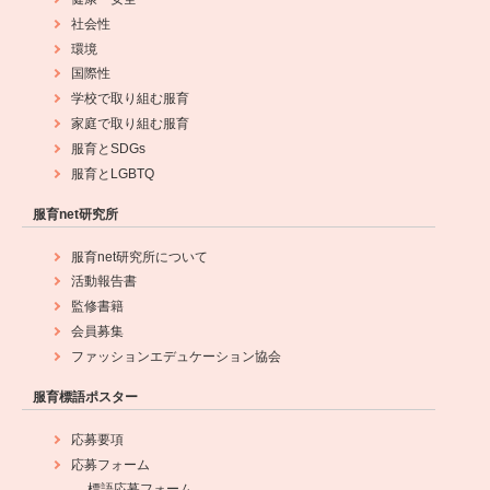
社会性
環境
国際性
学校で取り組む服育
家庭で取り組む服育
服育とSDGs
服育とLGBTQ
服育net研究所
服育net研究所について
活動報告書
監修書籍
会員募集
ファッションエデュケーション協会
服育標語ポスター
応募要項
応募フォーム
標語応募フォーム