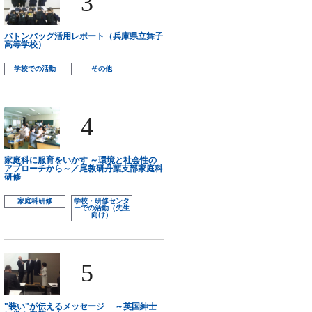
3
バトンバッグ活用レポート（兵庫県立舞子
高等学校）
学校での活動
その他
4
家庭科に服育をいかす ～環境と社会性の
アプローチから～／尾教研丹葉支部家庭科
研修
家庭科研修
学校・研修センタ
ーでの活動（先生
向け）
5
"装い"が伝えるメッセージ ～英国紳士