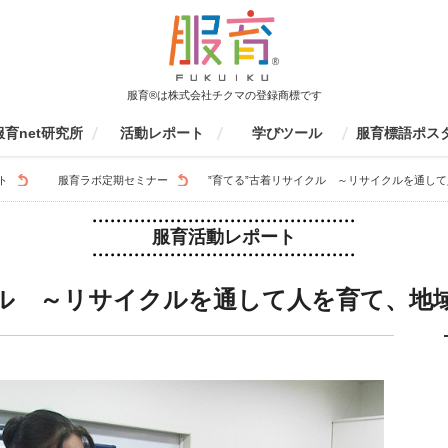
服育®は株式会社チクマの登録商標です
服育net研究所
活動レポート
学びツール
服育標語ポス
育net研究所について
活動報告書
監修書籍
会員募集
ファッションエデュケーション
服育イベント
学校での活動（生徒向け）
学校・研修センターでの活動
保護者向け
服育研究会
その他
制服の一生を見てみよう
個人ワークツール
グループワークツール
ものづくりツール
動画ツール
服育四コマまんが
服育冊子・情報誌
服育ラボ定期セミナー
服育展・20周年イベント
制服博覧会
キッズスクール
その他服育イベント
着こなしセミナー
環境授業
家庭科授業
大学授業
その他
家庭科研修
生徒指導研修
環境研修
環境研修
服育研修
京都服育研究会
愛知服育研究会
東京服育研究会
三重服育研究会
九州服育研究会
山口服育研究会
イベント参加
その他
応募要項
応募フォーム
結果発表
これまでの服育
京都服育標語ポ
S
レポート検索
ト
服育ラボ定期セミナー
”育てる”古着リサイクル ～リサイクルを通し
協会
（先生向け）
服育活動レポート
クル ～リサイクルを通して人を育て、地