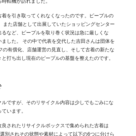
る時転機が訪れました。
古着を引き取ってくれなくなったのです。ピープルの
。 また店舗として出展していたショッピングセンター
出るなど、ピープルを取り巻く状況は急に厳しくな
いました。 その中で代表を交代した吉田さんは団体を
ッフの有償化、店舗運営の見直し、そして古着の新たな
々と打ち出し現在のピープルの基盤を整えたのです。
で
クルですが、そのリサイクル内容は少しでもごみにな
っています。
改良されたリサイクルボックスで集められた古着は
人の手で選別されその状態や素材によって以下の6つに分けら