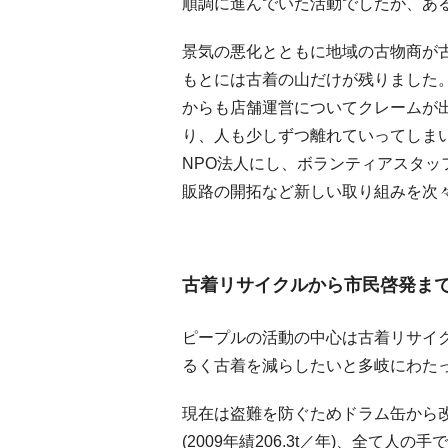
順調に進んでいた活動でしたが、あ
景気の悪化とともに地域の古物商が
もとには古着の山だけが残りました
からも店舗運営についてクレームが
り、人も少しずつ離れていってしま
NPO法人にし、ボランティアスタ
販路の開拓など新しい取り組みを次
古着リサイクルから市民啓発ま
ピープルの活動の中心は古着リサイ
るく古着を減らしたいと多岐にわた
現在は盗難を防ぐためドラム缶から
(2009年績206.3t／年)、全て