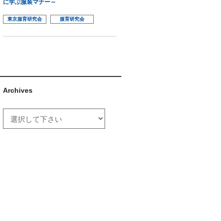
に学ぶ服装マナー～
東京服育研究会
服育研究会
Archives