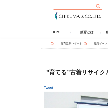
HOME
服育とは
服育とは
健康・安全
社会性
環境
国際性
学校で取り組む服育
家庭で取り組む服育
服育とSDGs
服育とLGBTQ
服
服育活動レポート
服育イベン
”育てる”古着リサイ
Tweet