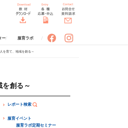
ター
服育ラボ
ポスター
スター
服育四コマまんが
服育クロスワード
制服の一生すごろく
服育着こなしワークシート【改
服育 効果ワークシート
バトンバッグ
服でアップサイクル
服とコミュニケーション
服と環境
服と安全
服と健康
「SORA」先生のための情報誌
服のちょっといい話（冊子申込
服のちょっといい話（エピソー
DRESS THINKトーク（冊子申
ドレスコードブック ビジネス
ORA THE STYLE BOOK スタ
服育ラボ定期セミナー
申込みフォーム
服育ラボ定期セミナーレポート
服育ラボについて
講師プロフィール
標語応募フォーム
ポスター申込みフォーム
て人を育て、地域を創る～
訂版】
（送付申込み）
み）
ド投稿）
込み）
編（冊子申込み）
イルブック（冊子申込み）
域を創る～
レポート検索
服育イベント
服育ラボ定期セミナー