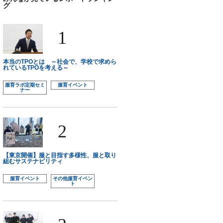
グ
1
本当のTPOとは ～社会で、学校で求めら
れているTPOを考える～
服育ラボ定期セミ
服育イベント
ナー
2
【東京開催】服と目指す多様性、服と取り
組むサステナビリティ
服育イベント
その他服育イベン
ト