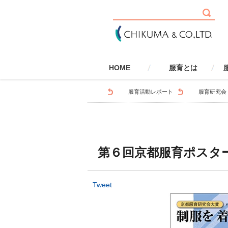
HOME
服育とは
服育とは
健康・安全
社会性
環境
国際性
学校で取り組む服育
家庭で取り組む服育
服育とSDGs
服育とLGBTQ
服
服育活動レポート
服育研究会
第６回京都服育ポスタ
Tweet