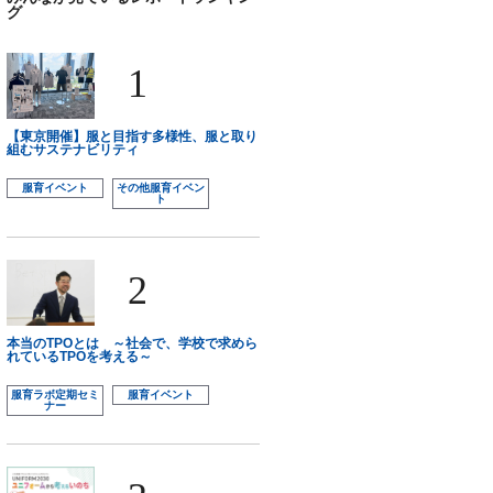
グ
1
【東京開催】服と目指す多様性、服と取り
組むサステナビリティ
服育イベント
その他服育イベン
ト
2
本当のTPOとは ～社会で、学校で求めら
れているTPOを考える～
服育ラボ定期セミ
服育イベント
ナー