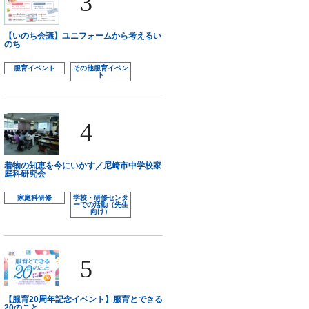
3
【いのち会議】ユニフォームから考えるい
のち
服育イベント
その他服育イベン
ト
4
着物の知恵を今にいかす／尼崎市中学校家
庭科研究会
家庭科研修
学校・研修センタ
ーでの活動（先生
向け）
5
【服育20周年記念イベント】服育とできる
20のこと