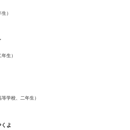
年生）
け
二年生）
高等学校、二年生）
やくよ