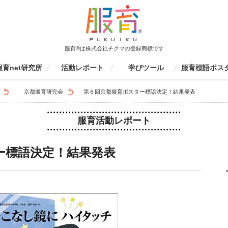
服育®は株式会社チクマの登録商標です
服育net研究所
活動レポート
学びツール
服育標語ポス
育net研究所について
活動報告書
監修書籍
会員募集
ファッションエデュケーション
服育イベント
学校での活動（生徒向け）
学校・研修センターでの活動
保護者向け
服育研究会
その他
制服の一生を見てみよう
個人ワークツール
グループワークツール
ものづくりツール
動画ツール
服育四コマまんが
服育冊子・情報誌
服育ラボ定期セミナー
服育展・20周年イベント
制服博覧会
キッズスクール
その他服育イベント
着こなしセミナー
環境授業
家庭科授業
大学授業
その他
家庭科研修
生徒指導研修
環境研修
環境研修
服育研修
京都服育研究会
愛知服育研究会
東京服育研究会
三重服育研究会
九州服育研究会
山口服育研究会
イベント参加
その他
応募要項
応募フォーム
結果発表
これまでの服育
京都服育標語ポ
S
レポート検索
京都服育研究会
第６回京都服育ポスター標語決定！結果発表
協会
（先生向け）
服育活動レポート
ー標語決定！結果発表