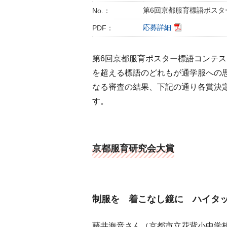
第6回京都服育標語ポスタ
No.：
応募詳細
PDF：
第6回京都服育ポスター標語コンテス
を超える標語のどれもが通学服への
なる審査の結果、下記の通り各賞決
す。
京都服育研究会大賞
制服を 着こなし鏡に ハイタ
藤井海音さん（京都市立花背小中学