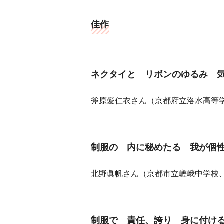
佳作
ネクタイと リボンのゆるみ 
斧原愛仁衣さん（京都府立洛水高等
制服の 内に秘めたる 我が個
北野眞帆さん（京都市立嵯峨中学校
制服で 責任、誇り 身に付け