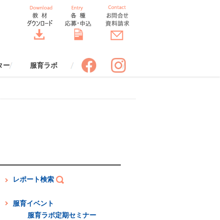
ター
服育ラボ
ポスター
スター
服育四コマまんが
服育クロスワード
制服の一生すごろく
服育着こなしワークシート【改
服育 効果ワークシート
バトンバッグ
服でアップサイクル
服とコミュニケーション
服と環境
服と安全
服と健康
「SORA」先生のための情報誌
服のちょっといい話（冊子申込
服のちょっといい話（エピソー
DRESS THINKトーク（冊子申
ドレスコードブック ビジネス
ORA THE STYLE BOOK スタ
服育ラボ定期セミナー
申込みフォーム
服育ラボ定期セミナーレポート
服育ラボについて
講師プロフィール
標語応募フォーム
ポスター申込みフォーム
訂版】
（送付申込み）
み）
ド投稿）
込み）
編（冊子申込み）
イルブック（冊子申込み）
レポート検索
服育イベント
服育ラボ定期セミナー