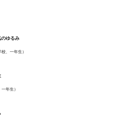
気のゆるみ
学校、一年生）
性
、一年生）
る