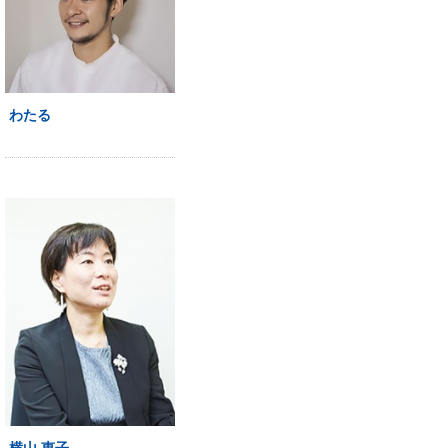
わたる
横山 恵子