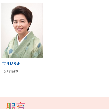
市田 ひろみ
服飾評論家