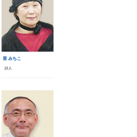
里 みちこ
詩人