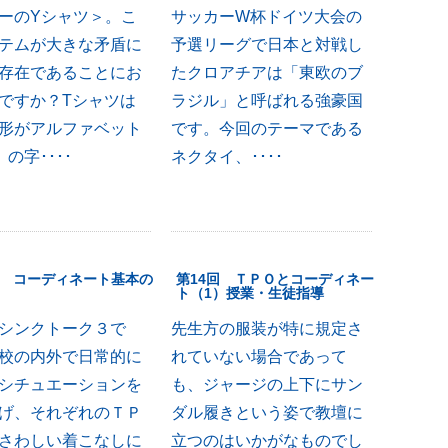
ーのYシャツ＞。こ
サッカーW杯ドイツ大会の
テムが大きな矛盾に
予選リーグで日本と対戦し
存在であることにお
たクロアチアは「東欧のブ
ですか？Tシャツは
ラジル」と呼ばれる強豪国
形がアルファベット
です。今回のテーマである
の字････
ネクタイ、････
回 コーディネート基本の
第14回 ＴＰＯとコーディネー
ト（1）授業・生徒指導
シンクトーク３で
先生方の服装が特に規定さ
校の内外で日常的に
れていない場合であって
シチュエーションを
も、ジャージの上下にサン
げ、それぞれのＴＰ
ダル履きという姿で教壇に
さわしい着こなしに
立つのはいかがなものでし