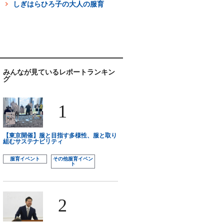
しぎはらひろ子の大人の服育
みんなが見ているレポートランキン
グ
1
【東京開催】服と目指す多様性、服と取り
組むサステナビリティ
服育イベント
その他服育イベン
ト
2