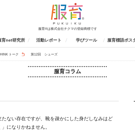
服育®は株式会社チクマの登録商標です
服育net研究所
活動レポート
学びツール
服育標語ポス
育net研究所について
活動報告書
監修書籍
会員募集
ファッションエデュケーション
服育イベント
学校での活動（生徒向け）
学校・研修センターでの活動
保護者向け
服育研究会
その他
制服の一生を見てみよう
個人ワークツール
グループワークツール
ものづくりツール
動画ツール
服育四コマまんが
服育冊子・情報誌
服育ラボ定期セミナー
服育展・20周年イベント
制服博覧会
キッズスクール
その他服育イベント
着こなしセミナー
環境授業
家庭科授業
大学授業
その他
家庭科研修
生徒指導研修
環境研修
環境研修
服育研修
京都服育研究会
愛知服育研究会
東京服育研究会
三重服育研究会
九州服育研究会
山口服育研究会
イベント参加
その他
応募要項
応募フォーム
結果発表
これまでの服育
京都服育標語ポ
S
レポート検索
HINK トーク
第12回 シューズ
協会
（先生向け）
服育コラム
立たない存在ですが、靴を疎かにした身だしなみはど
く」になりかねません。