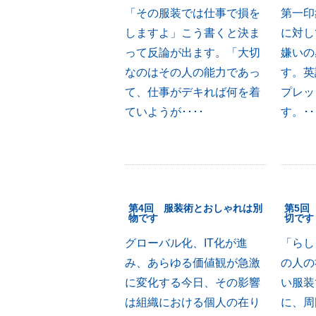
「その服装では仕事で損を
第一印
しますよ」こう書くと決ま
に対し
って反論が出ます。「大切
嫌いの
なのはその人の能力であっ
す。英
て、仕事がデキれば何を着
プレッ
ていようが････
す。･･
第4回 服装術とおしゃれは別
第5回
物です
切です
グローバル化、IT化が進
「らし
み、あらゆる価値観が急激
の人の
に変化する今日、その影響
い服装
は組織における個人の在り
に、周