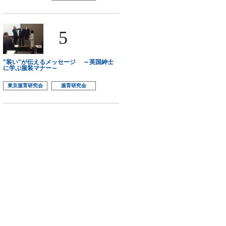
5
"装い"が伝えるメッセージ ～英国紳士
に学ぶ服装マナー～
東京服育研究会
服育研究会