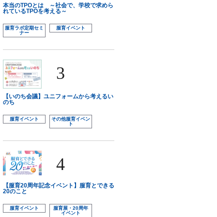
本当のTPOとは ～社会で、学校で求めら
れているTPOを考える～
服育ラボ定期セミ
服育イベント
ナー
3
【いのち会議】ユニフォームから考えるい
のち
服育イベント
その他服育イベン
ト
4
【服育20周年記念イベント】服育とできる
20のこと
服育イベント
服育展・20周年
イベント