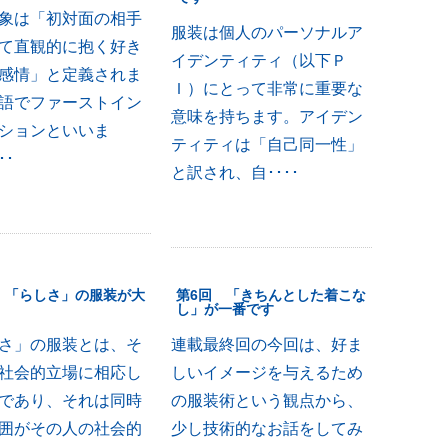
象は「初対面の相手
服装は個人のパーソナルア
て直観的に抱く好き
イデンティティ（以下Ｐ
感情」と定義されま
Ｉ）にとって非常に重要な
語でファーストイン
意味を持ちます。アイデン
ションといいま
ティティは「自己同一性」
･･
と訳され、自････
 「らしさ」の服装が大
第6回 「きちんとした着こな
し」が一番です
さ」の服装とは、そ
連載最終回の今回は、好ま
社会的立場に相応し
しいイメージを与えるため
であり、それは同時
の服装術という観点から、
囲がその人の社会的
少し技術的なお話をしてみ