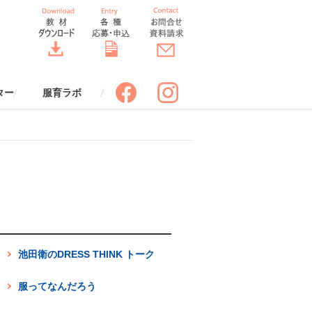
ター
服育ラボ
ポスター
スター
服育四コマまんが
服育クロスワード
制服の一生すごろく
服育着こなしワークシート【改
服育 効果ワークシート
バトンバッグ
服でアップサイクル
服とコミュニケーション
服と環境
服と安全
服と健康
「SORA」先生のための情報誌
服のちょっといい話（冊子申込
服のちょっといい話（エピソー
DRESS THINKトーク（冊子申
ドレスコードブック ビジネス
ORA THE STYLE BOOK スタ
服育ラボ定期セミナー
申込みフォーム
服育ラボ定期セミナーレポート
服育ラボについて
講師プロフィール
標語応募フォーム
ポスター申込みフォーム
訂版】
（送付申込み）
み）
ド投稿）
込み）
編（冊子申込み）
イルブック（冊子申込み）
池田衛のDRESS THINK トーク
服ってなんだろう