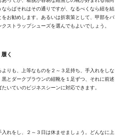
もあってか、着脱が容易な紐無しの靴が好まれる傾向
うならばそれはその通りですが、なるべくなら紐を結
とをお勧めします。あるいは折衷策として、甲部をバ
ンクストラップシューズを選んでもよいでしょう。
く履く
るよりも、上等なものを２～３足持ち、手入れをしな
。黒とダークブラウンの紐靴を１足ずつ、それに前述
ばたいていのビジネスシーンに対応できます。
手入れをし、２～３日は休ませましょう。どんなに上