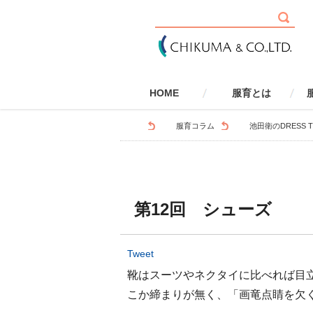
HOME
服育とは
服育とは
健康・安全
社会性
環境
国際性
学校で取り組む服育
家庭で取り組む服育
服育とSDGs
服育とLGBTQ
服
服育コラム
池田衛のDRESS T
第12回 シューズ
Tweet
靴はスーツやネクタイに比べれば目
こか締まりが無く、「画竜点睛を欠