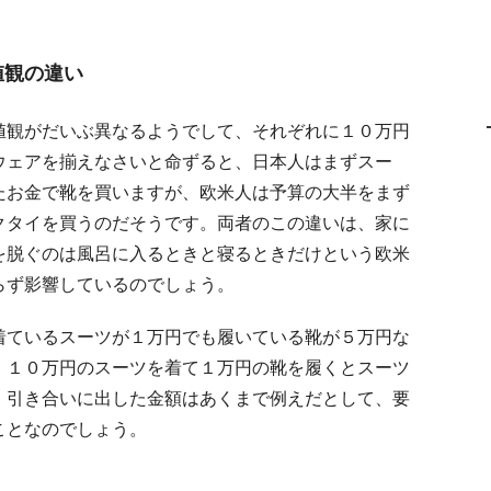
値観の違い
値観がだいぶ異なるようでして、それぞれに１０万円
ウェアを揃えなさいと命ずると、日本人はまずスー
たお金で靴を買いますが、欧米人は予算の大半をまず
クタイを買うのだそうです。両者のこの違いは、家に
を脱ぐのは風呂に入るときと寝るときだけという欧米
らず影響しているのでしょう。
着ているスーツが１万円でも履いている靴が５万円な
、１０万円のスーツを着て１万円の靴を履くとスーツ
。引き合いに出した金額はあくまで例えだとして、要
ことなのでしょう。