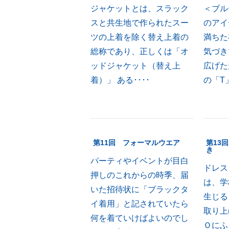
ジャケットとは、スラック
＜ブル
スと共生地で作られたスー
のアイ
ツの上着を除く替え上着の
満ちた
総称であり、正しくは「オ
気づき
ッドジャケット（替え上
広げた
着）」 ある････
の「T」
第11回 フォーマルウエア
第13
き
パーティやイベントが目白
ドレス
押しのこれからの時季、届
は、学
いた招待状に「ブラックタ
生じる
イ着用」と記されていたら
取り上
何を着ていけばよいのでし
Ｏにふ