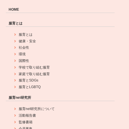
HOME
服育とは
服育とは
健康・安全
社会性
環境
国際性
学校で取り組む服育
家庭で取り組む服育
服育とSDGs
服育とLGBTQ
服育net研究所
服育net研究所について
活動報告書
監修書籍
会員募集