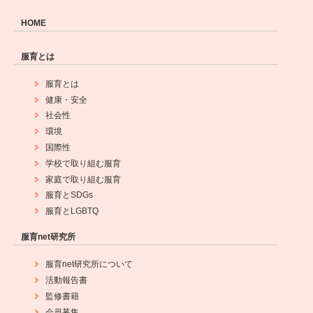
HOME
服育とは
服育とは
健康・安全
社会性
環境
国際性
学校で取り組む服育
家庭で取り組む服育
服育とSDGs
服育とLGBTQ
服育net研究所
服育net研究所について
活動報告書
監修書籍
会員募集