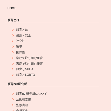
HOME
服育とは
服育とは
健康・安全
社会性
環境
国際性
学校で取り組む服育
家庭で取り組む服育
服育とSDGs
服育とLGBTQ
服育net研究所
服育net研究所について
活動報告書
監修書籍
会員募集