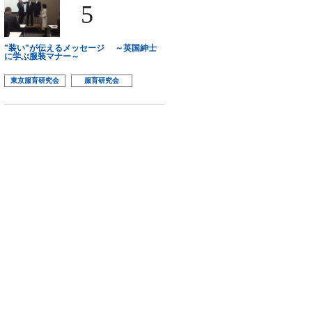
5
"装い"が伝えるメッセージ ～英国紳士
に学ぶ服装マナー～
東京服育研究会
服育研究会