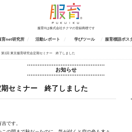
服育®は株式会社チクマの登録商標です
服育net研究所
活動レポート
学びツール
服育標語ポス
育net研究所について
活動報告書
監修書籍
会員募集
ファッションエデュケーション
服育イベント
学校での活動（生徒向け）
学校・研修センターでの活動
保護者向け
服育研究会
その他
制服の一生を見てみよう
個人ワークツール
グループワークツール
ものづくりツール
動画ツール
服育四コマまんが
服育冊子・情報誌
服育ラボ定期セミナー
服育展・20周年イベント
制服博覧会
キッズスクール
その他服育イベント
着こなしセミナー
環境授業
家庭科授業
大学授業
その他
家庭科研修
生徒指導研修
環境研修
環境研修
服育研修
京都服育研究会
愛知服育研究会
東京服育研究会
三重服育研究会
九州服育研究会
山口服育研究会
イベント参加
その他
応募要項
応募フォーム
結果発表
これまでの服育
京都服育標語ポ
S
レポート検索
第1回 東京服育研究会定期セミナー 終了しました
協会
（先生向け）
お知らせ
定期セミナー 終了しました
有吉です。
いこの間まで秋だったのに、気が付くと空の色も木々