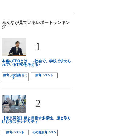
みんなが見ているレポートランキン
グ
1
本当のTPOとは ～社会で、学校で求めら
れているTPOを考える～
服育ラボ定期セミ
服育イベント
ナー
2
【東京開催】服と目指す多様性、服と取り
組むサステナビリティ
服育イベント
その他服育イベン
ト