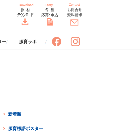
ター
服育ラボ
ポスター
スター
服育四コマまんが
服育クロスワード
制服の一生すごろく
服育着こなしワークシート【改
服育 効果ワークシート
バトンバッグ
服でアップサイクル
服とコミュニケーション
服と環境
服と安全
服と健康
「SORA」先生のための情報誌
服のちょっといい話（冊子申込
服のちょっといい話（エピソー
DRESS THINKトーク（冊子申
ドレスコードブック ビジネス
ORA THE STYLE BOOK スタ
服育ラボ定期セミナー
申込みフォーム
服育ラボ定期セミナーレポート
服育ラボについて
講師プロフィール
標語応募フォーム
ポスター申込みフォーム
訂版】
（送付申込み）
み）
ド投稿）
込み）
編（冊子申込み）
イルブック（冊子申込み）
新着順
服育標語ポスター