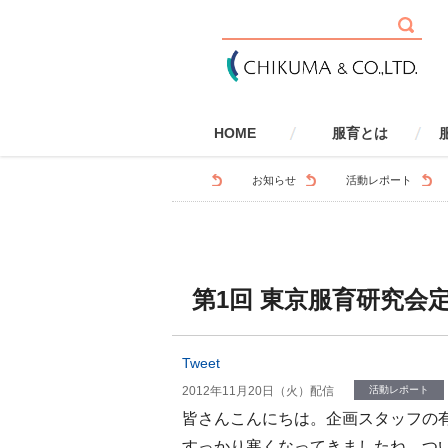
HOME
服育とは
服育とは
健康・安全
社会性
環境
国際性
学校で取り組む服育
家庭で取り組む服育
服育とSDGs
服育とLGBTQ
服
お知らせ
活動レポート
第1回 東京服育研究会
Tweet
2012年11月20日（火）配信
活動レポート
皆さんこんにちは。企画スタッフの
すっかり寒くなってきましたね。つ