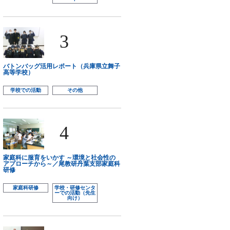
3
バトンバッグ活用レポート（兵庫県立舞子
高等学校）
学校での活動
その他
4
家庭科に服育をいかす ～環境と社会性の
アプローチから～／尾教研丹葉支部家庭科
研修
家庭科研修
学校・研修センタ
ーでの活動（先生
向け）