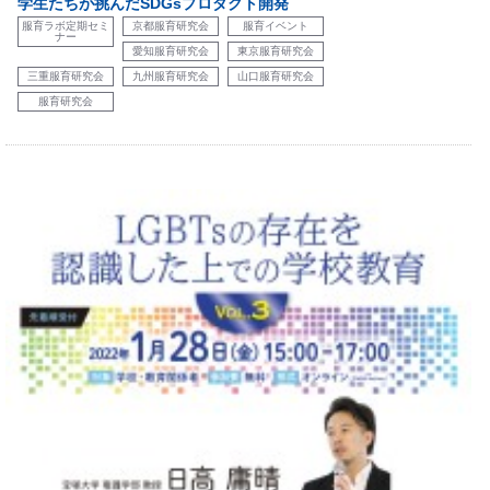
学生たちが挑んだSDGsプロダクト開発
服育ラボ定期セミ
京都服育研究会
服育イベント
ナー
愛知服育研究会
東京服育研究会
三重服育研究会
九州服育研究会
山口服育研究会
服育研究会