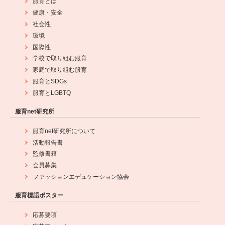
服育とは
健康・安全
社会性
環境
国際性
学校で取り組む服育
家庭で取り組む服育
服育とSDGs
服育とLGBTQ
服育net研究所
服育net研究所について
活動報告書
監修書籍
会員募集
ファッションエデュケーション協会
服育標語ポスター
応募要項