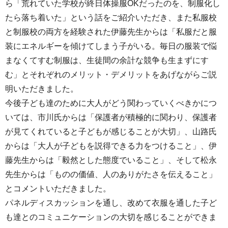
ら「荒れていた学校が終日体操服OKだったのを、制服化し
たら落ち着いた」という話をご紹介いただき、また私服校
と制服校の両方を経験された伊藤先生からは「私服だと服
装にエネルギーを傾けてしまう子がいる。毎日の服装で悩
まなくてすむ制服は、生徒間の余計な競争も生まずにす
む」とそれぞれのメリット・デメリットをあげながらご説
明いただきました。
今後子ども達のために大人がどう関わっていくべきかにつ
いては、市川氏からは「保護者が積極的に関わり、保護者
が見てくれていると子どもが感じることが大切」、山路氏
からは「大人が子どもを説得できる力をつけること」、伊
藤先生からは「毅然とした態度でいること」、そして松永
先生からは「ものの価値、人のありがたさを伝えること」
とコメントいただきました。
パネルディスカッションを通し、改めて衣服を通した子ど
も達とのコミュニケーションの大切を感じることができま