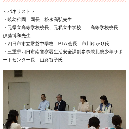
＜パネリスト＞
・暁幼稚園 園長 松永高弘先生
・元県立高等学校校長、元私立中学校 高等学校校長
伊藤博和先生
・四日市市立常磐中学校 PTA 会長 市川ゆかり氏
・三重県四日市南警察署生活安全課副参事兼北勢少年サポ
ートセンター長 山路智子氏