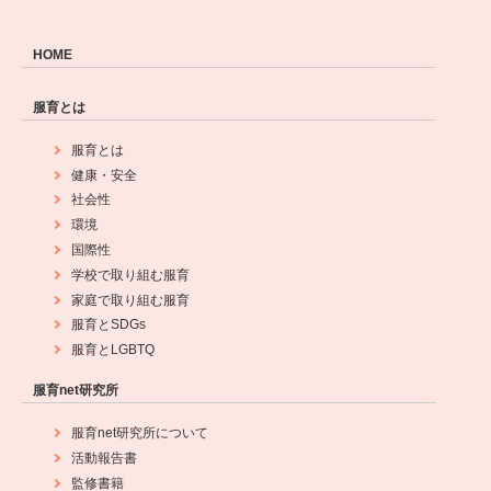
HOME
服育とは
服育とは
健康・安全
社会性
環境
国際性
学校で取り組む服育
家庭で取り組む服育
服育とSDGs
服育とLGBTQ
服育net研究所
服育net研究所について
活動報告書
監修書籍