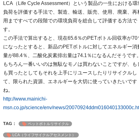
LCA（Life Cycle Assessment）という製品の一生における環
負荷を評価する手法で、製造、輸送、販売、使用、廃棄、再
用まですべての段階での環境負荷を総合して評価する方法で
す。
この手法で算出すると、現在65.6％のPETボトル回収率が70
になったとすると、新品のPETボトルに対してエネルギー消
量が88.4％、二酸化炭素排出量は74.1％になるんだそうです
もちろん一番いいのは無駄なモノは買わないことですが、も
も買ったとしてもそれを上手にリユースしたりリサイクルし
て、限られた資源、エネルギーを大切に使っていきたいです
ね。
http://www.mainichi-
msn.co.jp/science/env/news/20070924ddm016040133000c.h
TAG：
ペットボトルリサイクル
LCA（ライフサイクルアセスメント）