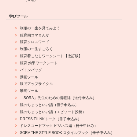
学びツール
制服の一生を見てみよう
服育四コマまんが
服育クロスワード
制服の一生すごろく
服育着こなしワークシート【改訂版】
服育 効果ワークシート
バトンバッグ
動画ツール
服でアップサイクル
動画ツール
「SORA」先生のための情報誌（送付申込み）
服のちょっといい話（冊子申込み）
服のちょっといい話（エピソード投稿）
DRESS THINKトーク（冊子申込み）
ドレスコードブック ビジネス編（冊子申込み）
SORA THE STYLE BOOK スタイルブック（冊子申込み）