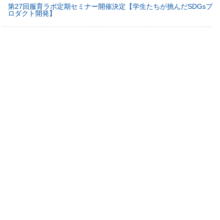
第27回服育ラボ定期セミナー開催決定【学生たちが挑んだSDGsプ
ロダクト開発】
お知らせ
SORA3月号発行しました♪
お知らせ
第24回服育ラボオンライン定期セミナー レポートアップしました
お知らせ
制服博覧会 in キッズプラザ大阪 開催します♪
お知らせ