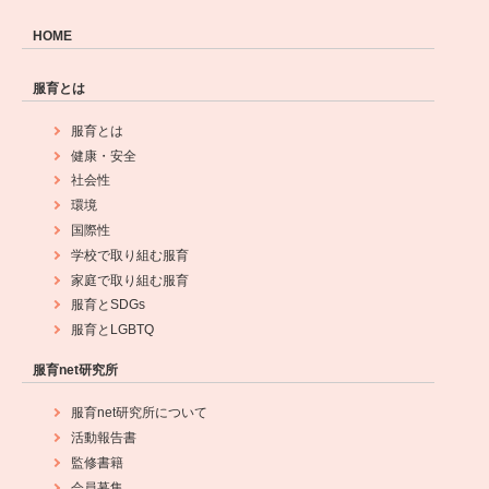
HOME
服育とは
服育とは
健康・安全
社会性
環境
国際性
学校で取り組む服育
家庭で取り組む服育
服育とSDGs
服育とLGBTQ
服育net研究所
服育net研究所について
活動報告書
監修書籍
会員募集