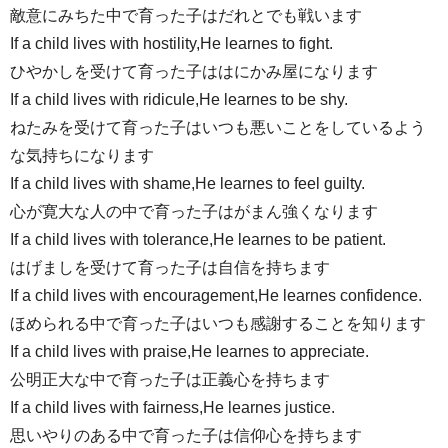
敵意にみちた中で育った子はだれとでも戦います
If a child lives with hostility,He learnes to fight.
ひやかしを受けて育った子ははにかみ屋になります
If a child lives with ridicule,He learnes to be shy.
ねたみを受けて育った子はいつも悪いことをしているよう
な気持ちになります
If a child lives with shame,He learnes to feel guilty.
心が寛大な人の中で育った子はがまん強くなります
If a child lives with tolerance,He learnes to be patient.
はげましを受けて育った子は自信を持ちます
If a child lives with encouragement,He learnes confidence.
ほめられる中で育った子はいつも感謝することを知ります
If a child lives with praise,He learnes to appreciate.
公明正大な中で育った子は正義心を持ちます
If a child lives with fairness,He learnes justice.
思いやりのある中で育った子は信仰心を持ちます