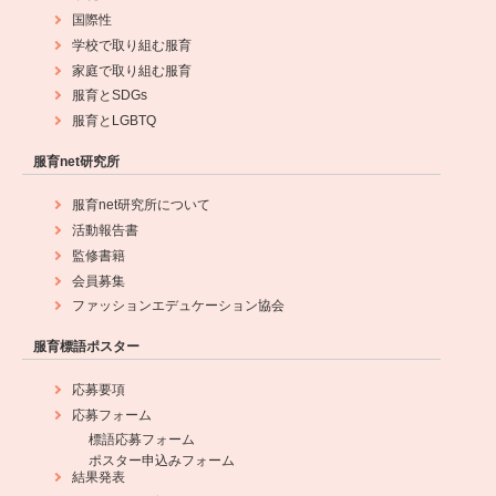
国際性
学校で取り組む服育
家庭で取り組む服育
服育とSDGs
服育とLGBTQ
服育net研究所
服育net研究所について
活動報告書
監修書籍
会員募集
ファッションエデュケーション協会
服育標語ポスター
応募要項
応募フォーム
標語応募フォーム
ポスター申込みフォーム
結果発表