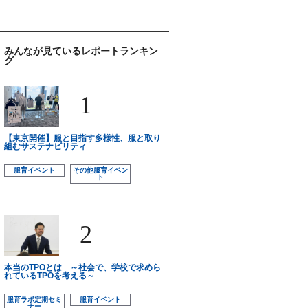
みんなが見ているレポートランキン
グ
1
【東京開催】服と目指す多様性、服と取り
組むサステナビリティ
服育イベント
その他服育イベン
ト
2
本当のTPOとは ～社会で、学校で求めら
れているTPOを考える～
服育ラボ定期セミ
服育イベント
ナー