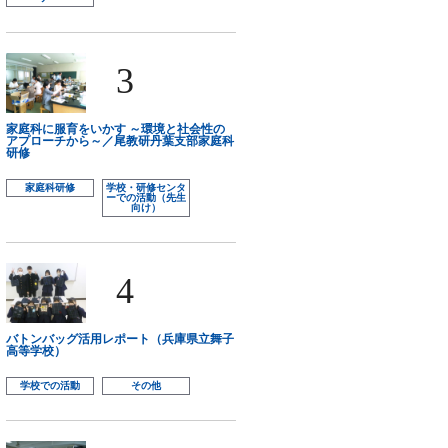
3
家庭科に服育をいかす ～環境と社会性の
アプローチから～／尾教研丹葉支部家庭科
研修
家庭科研修
学校・研修センタ
ーでの活動（先生
向け）
4
バトンバッグ活用レポート（兵庫県立舞子
高等学校）
学校での活動
その他