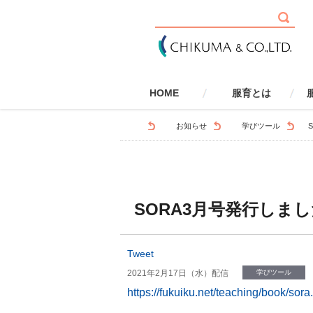
HOME
服育とは
服育とは
健康・安全
社会性
環境
国際性
学校で取り組む服育
家庭で取り組む服育
服育とSDGs
服育とLGBTQ
服
お知らせ
学びツール
SORA3月号発行しまし
Tweet
2021年2月17日（水）配信
学びツール
https://fukuiku.net/teaching/book/sora