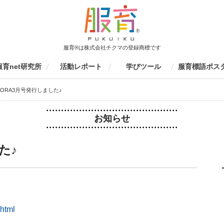
服育®は株式会社チクマの登録商標です
服育net研究所
活動レポート
学びツール
服育標語ポス
育net研究所について
活動報告書
監修書籍
会員募集
ファッションエデュケーション
服育イベント
学校での活動（生徒向け）
学校・研修センターでの活動
保護者向け
服育研究会
その他
制服の一生を見てみよう
個人ワークツール
グループワークツール
ものづくりツール
動画ツール
服育四コマまんが
服育冊子・情報誌
服育ラボ定期セミナー
服育展・20周年イベント
制服博覧会
キッズスクール
その他服育イベント
着こなしセミナー
環境授業
家庭科授業
大学授業
その他
家庭科研修
生徒指導研修
環境研修
環境研修
服育研修
京都服育研究会
愛知服育研究会
東京服育研究会
三重服育研究会
九州服育研究会
山口服育研究会
イベント参加
その他
応募要項
応募フォーム
結果発表
これまでの服育
京都服育標語ポ
S
レポート検索
SORA3月号発行しました♪
協会
（先生向け）
お知らせ
た♪
.html