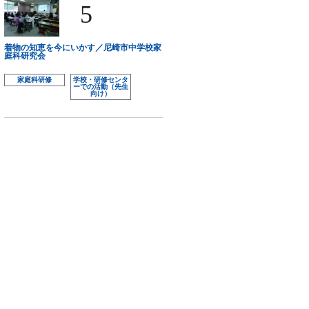
5
着物の知恵を今にいかす／尼崎市中学校家
庭科研究会
家庭科研修
学校・研修センタ
ーでの活動（先生
向け）