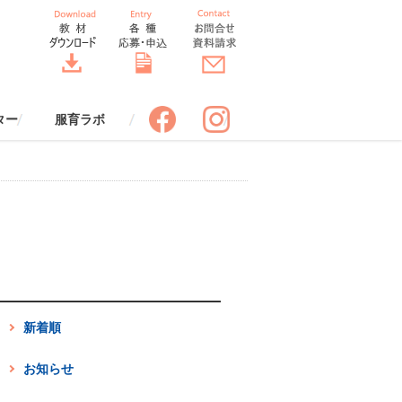
ター
服育ラボ
ポスター
スター
服育四コマまんが
服育クロスワード
制服の一生すごろく
服育着こなしワークシート【改
服育 効果ワークシート
バトンバッグ
服でアップサイクル
服とコミュニケーション
服と環境
服と安全
服と健康
「SORA」先生のための情報誌
服のちょっといい話（冊子申込
服のちょっといい話（エピソー
DRESS THINKトーク（冊子申
ドレスコードブック ビジネス
ORA THE STYLE BOOK スタ
服育ラボ定期セミナー
申込みフォーム
服育ラボ定期セミナーレポート
服育ラボについて
講師プロフィール
標語応募フォーム
ポスター申込みフォーム
訂版】
（送付申込み）
み）
ド投稿）
込み）
編（冊子申込み）
イルブック（冊子申込み）
新着順
お知らせ