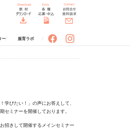
ター
服育ラボ
ポスター
スター
服育四コマまんが
服育クロスワード
制服の一生すごろく
服育着こなしワークシート【改
服育 効果ワークシート
バトンバッグ
服でアップサイクル
服とコミュニケーション
服と環境
服と安全
服と健康
「SORA」先生のための情報誌
服のちょっといい話（冊子申込
服のちょっといい話（エピソー
DRESS THINKトーク（冊子申
ドレスコードブック ビジネス
ORA THE STYLE BOOK スタ
服育ラボ定期セミナー
申込みフォーム
服育ラボ定期セミナーレポート
服育ラボについて
講師プロフィール
標語応募フォーム
ポスター申込みフォーム
訂版】
（送付申込み）
み）
ド投稿）
込み）
編（冊子申込み）
イルブック（冊子申込み）
！学びたい！」の声にお答えして、
期セミナーを開催しております。
お招きして開催するメインセミナー