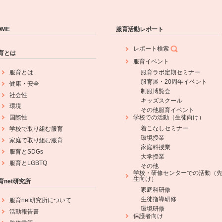
OME
服育活動レポート
レポート検索
育とは
服育イベント
服育とは
服育ラボ定期セミナー
服育展・20周年イベント
健康・安全
制服博覧会
社会性
キッズスクール
環境
その他服育イベント
学校での活動（生徒向け）
国際性
着こなしセミナー
学校で取り組む服育
環境授業
家庭で取り組む服育
家庭科授業
服育とSDGs
大学授業
服育とLGBTQ
その他
学校・研修センターでの活動（
生向け）
育net研究所
家庭科研修
生徒指導研修
服育net研究所について
環境研修
活動報告書
保護者向け