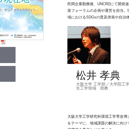
民間企業勤務後、UNCRDにて開発
策フォーラムの企画や運営を担当。
域におけるSDGsの普及啓発や自治
松井 孝典
大阪大学 工学部／大学院工
生工学領域 助教
⼤阪⼤学⼯学研究科環境⼯学専攻博⼠
をテーマに、地域課題の解決に向け