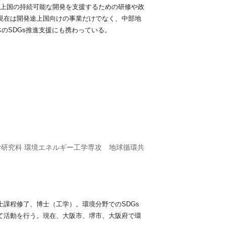
途上国の持続可能な開発を支援するための研修や政
現在は開発途上国向けの事業だけでなく、中部地
体のSDGs推進支援にも携わっている。
学研究科 環境エネルギー工学専攻 地球循環共
課程修了、博士（工学）。環境分野でのSDGs
て活動を⾏う。現在、大阪市、堺市、大阪府で環