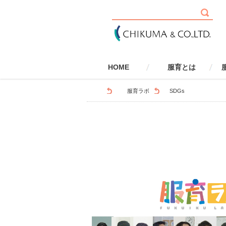
HOME
服育とは
服育とは
健康・安全
社会性
環境
国際性
学校で取り組む服育
家庭で取り組む服育
服育とSDGs
服育とLGBTQ
服
服育ラボ
SDGs