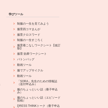
学びツール
制服の一生を見てみよう
服育四コマまんが
服育クロスワード
制服の一生すごろく
服育着こなしワークシート【改訂
版】
服育 効果ワークシート
バトンバッグ
動画ツール
服でアップサイクル
動画ツール
「SORA」先生のための情報誌
（送付申込み）
先
服のちょっといい話（冊子申込
み）
服のちょっといい話（エピソード
投稿）
DRESS THINKトーク（冊子申込