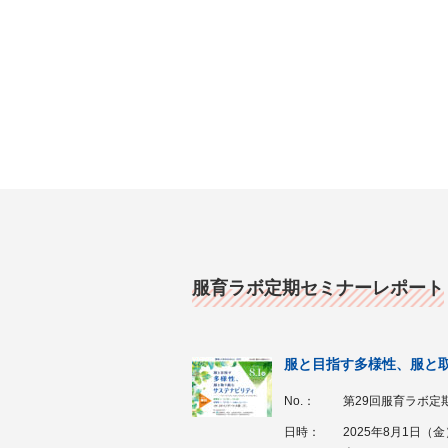
服育ラボ定期セミナーレポート
服と目指す多様性、服と
No.：
第29回服育ラボ定
日時：
2025年8月1日（金