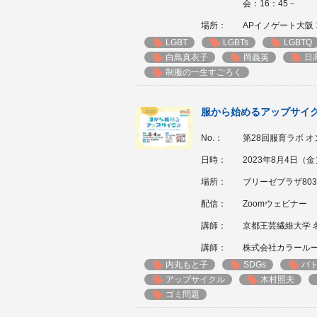
会：16：45－
場所：
APイノゲート大阪 
LGBT
LGBTs
LGBTQ
白鳥真衣子
岡義英
日
制服の一生すごろく
服から始めるアップサイ
No.：
第28回服育ラボ 
日時：
2023年8月4日（金）1
場所：
ブリーゼプラザ803
配信：
Zoomウェビナー
講師：
京都王芸繊維大学 
講師：
株式会社カラールー
内丸もと子
SDGs
バ
アップサイクル
木村照夫
ゴミ問題