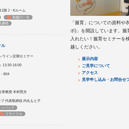
11階 J・Kルーム
制服の一生
「服育」についての資料や衣
高庸晴
ボ)」を開設しています。服
入れたい！服育セミナーを
クル
越しください。
オンライン定期セミナー
展示内容
3:30-16:00
ご見学について
アクセス
・804
見学申し込み・お問合せ
名誉教授 木村照夫
プ 代表取締役 内丸もと子
トンバッグ
リサイクル