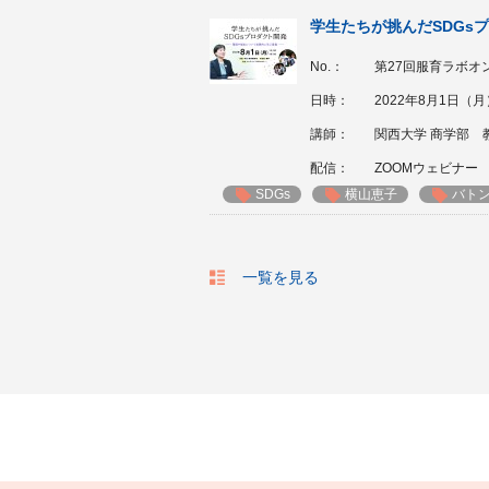
学生たちが挑んだSDGs
No.：
第27回服育ラボオ
日時：
2022年8月1日（月）1
講師：
関西大学 商学部 
配信：
ZOOMウェビナー
SDGs
横山恵子
バト
一覧を見る