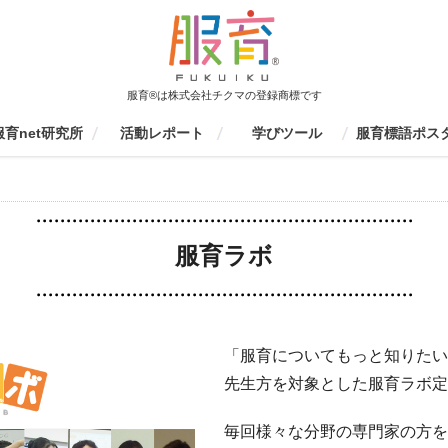
服育®は株式会社チクマの登録商標です
服育net研究所
活動レポート
学びツール
服育標語ポス
育net研究所について
活動報告書
監修書籍
会員募集
ファッションエデュケーション
服育イベント
学校での活動（生徒向け）
学校・研修センターでの活動
保護者向け
服育研究会
その他
制服の一生を見てみよう
個人ワークツール
グループワークツール
ものづくりツール
動画ツール
服育四コマまんが
服育冊子・情報誌
服育ラボ定期セミナー
服育展・20周年イベント
制服博覧会
キッズスクール
その他服育イベント
着こなしセミナー
環境授業
家庭科授業
大学授業
その他
家庭科研修
生徒指導研修
環境研修
環境研修
服育研修
京都服育研究会
愛知服育研究会
東京服育研究会
三重服育研究会
九州服育研究会
山口服育研究会
イベント参加
その他
応募要項
応募フォーム
結果発表
これまでの服育
京都服育標語ポ
S
レポート検索
協会
（先生向け）
服育ラボ
「服育についてもっと知りたい
先生方を対象とした服育ラボ定
毎回様々な分野の専門家の方を